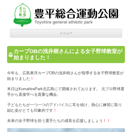
豊平総合運動公園
Donguri Foundation
コン
メニュー
テン
ツへ
移動
カープOBの浅井樹さんによる女子野球教室が
始まりました！
今年も、広島東洋カープOBの浅井樹さんが指導する女子野球教室が
始まりました
！
本日はKumahiraPark北広島にて開催されております。 元プロ野球選
手から直接学べる貴重な機会。
子どもたちが一つ一つのアドバイスに耳を傾け、熱心に練習に取り
組む姿がとても印象的です
！
未来の女子野球を担う選手たちの成長を応援しましょう
！！