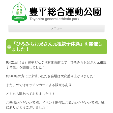
豊平総合運動公園
Donguri Foundation
コン
メニュー
テン
ツへ
移動
「ひろみちお兄さん元祖親子体操」を開催し
ました！
9月21日（日）豊平どんぐり村体育館にて「ひろみちお兄さん元祖親
子体操」を開催しました！
約500名の方にご来場いただき会場は大変盛り上がりました！
また、外ではキッチンカーによる販売もあり
どちらも賑わっておりました！！
ご来場いただいた皆様、イベント開催にご協力いただいた皆様、誠
にありがとうございました！