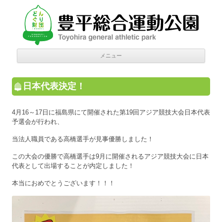
豊平総合運動公園
Donguri Foundation
コン
メニュー
テン
ツへ
移動
日本代表決定！
4月16～17日に福島県にて開催された第19回アジア競技大会日本代表
予選会が行われ、
当法人職員である高橋選手が見事優勝しました！
この大会の優勝で高橋選手は9月に開催されるアジア競技大会に日本
代表として出場することが内定しました！
本当におめでとうございます！！！