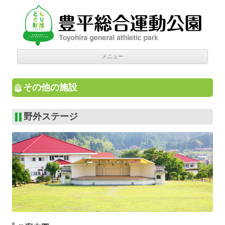
豊平総合運動公園
Donguri Foundation
コン
メニュー
テン
ツへ
移動
その他の施設
野外ステージ